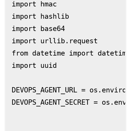
import hmac

import hashlib

import base64

import urllib.request

from datetime import datetime

import uuid

DEVOPS_AGENT_URL = os.environ
DEVOPS_AGENT_SECRET = os.envi