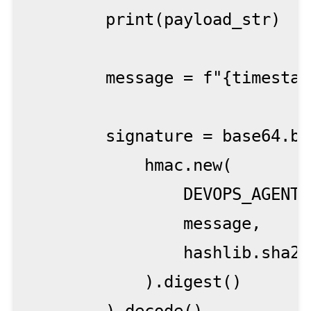
        print(payload_str)

        message = f"{timestam
        signature = base64.b6
            hmac.new(

                DEVOPS_AGENT_
                message,

                hashlib.sha256
            ).digest()
