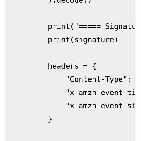
        ).decode()

        print("===== Signatur
        print(signature)

        headers = {

            "Content-Type": "
            "x-amzn-event-tim
            "x-amzn-event-sig
        }
