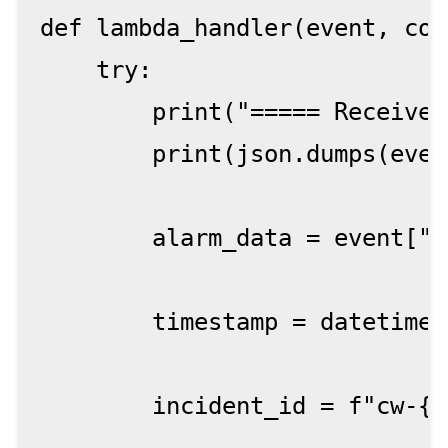
def lambda_handler(event, con
    try:

        print("===== Received
        print(json.dumps(even
        alarm_data = event["d
        timestamp = datetime.
        incident_id = f"cw-{a