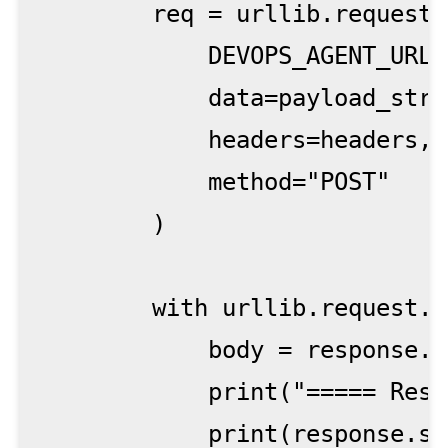
        req = urllib.request.
            DEVOPS_AGENT_URL,

            data=payload_str.
            headers=headers,

            method="POST"

        )

        with urllib.request.u
            body = response.r
            print("===== Resp
            print(response.st