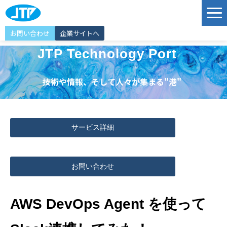
お問い合わせ
企業サイトへ
サービス
JTP Technology Port
ソリューション
技術や情報、そして人々が集まる"港"
導入事例
JTP Technology Port
サービス詳細
エンジニア紹介
選ばれる理由
お問い合わせ
イベント情報
お知らせ
AWS DevOps Agent を使って