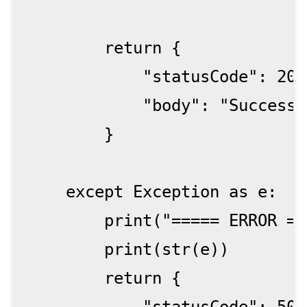
        return {

            "statusCode": 200,
            "body": "Success"

        }

    except Exception as e:

        print("===== ERROR ===
        print(str(e))

        return {
