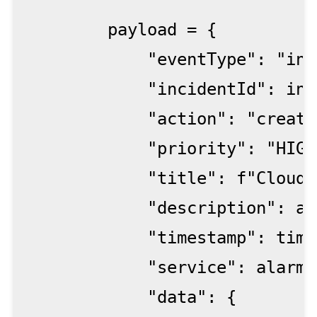
        payload = {

            "eventType": "inc
            "incidentId": inc
            "action": "created
            "priority": "HIGH"
            "title": f"CloudW
            "description": al
            "timestamp": time
            "service": alarm_
            "data": {
