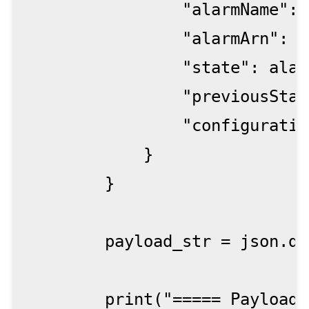
                "alarmName": 
                "alarmArn": e
                "state": alar
                "previousStat
                "configuratio
            }

        }

        payload_str = json.du
        print("===== Payload 