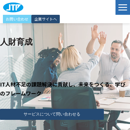
お問い合わせ
企業サイトへ
サービス
人財育成
ソリューション
導入事例
JTP Technology Port
エンジニア紹介
IT人材不足の課題解決に貢献し、未来をつくる、学び
選ばれる理由
のフレームワーク
イベント情報
お知らせ
サービスについて問い合わせる