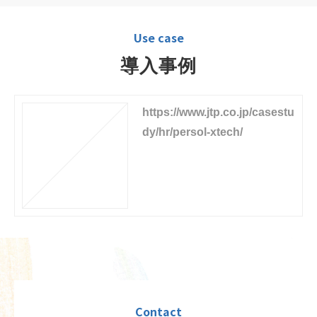
Use case
導入事例
https://www.jtp.co.jp/casestu
dy/hr/persol-xtech/
Contact