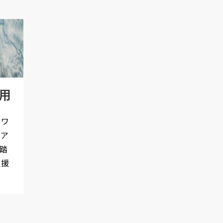
用
トワ
クア
踏
支援