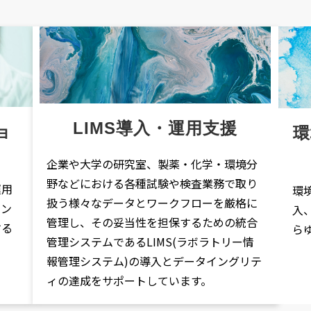
LIMS導入・運用支援
ョ
企業や大学の研究室、製薬・化学・環境分
野などにおける各種試験や検査業務で取り
運用
環
扱う様々なデータとワークフローを厳格に
ョン
入
管理し、その妥当性を担保するための統合
する
ら
管理システムであるLIMS(ラボラトリー情
報管理システム)の導入とデータイングリテ
ィの達成をサポートしています。