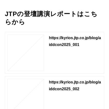
JTPの登壇講演レポートはこち
らから
https://kyrios.jtp.co.jp/blog/a
iddcon2025_001
https://kyrios.jtp.co.jp/blog/a
iddcon2025_002