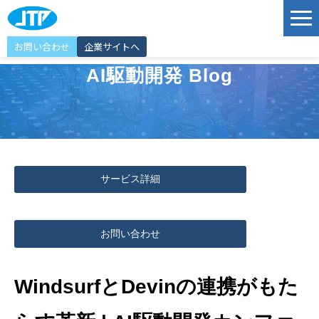
お問い合わせ
企業サイトへ
サービス
AI駆動開発 Blog
ソリューション
導入事例
JTP Technology Port
サービス詳細
エンジニア紹介
選ばれる理由
お問い合わせ
イベント情報
お知らせ
WindsurfとDevinの連携がもた