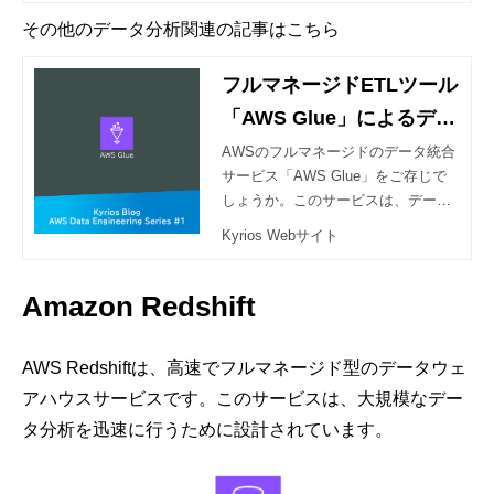
その他のデータ分析関連の記事はこちら
フルマネージドETLツール
「AWS Glue」によるデー
タ統合と機械学習の導入
AWSのフルマネージドのデータ統合
サービス「AWS Glue」をご存じで
しょうか。このサービスは、データ
の抽出、変換、ロード(ETL)を効率的
Kyrios Webサイト
に自動化し、データ処理を簡素化し
ます。本記事では、各機能の詳細や
ワークフローに加え、AWS Glue Dat
Amazon Redshift
aBrewについても紹介します。ま
た、ユースケースを2つ取り上げ、A
AWS Redshiftは、高速でフルマネージド型のデータウェ
WS Glueをどのように活用できるか
のイメージを掴んでいただければと
アハウスサービスです。このサービスは、大規模なデー
思います。AWS Data Engineer Asso
タ分析を迅速に行うために設計されています。
ciate (DEA)資格の勉強にも活用いた
だければと思います！