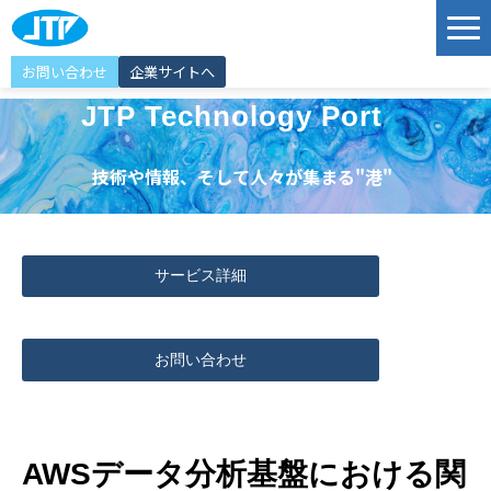
お問い合わせ
企業サイトへ
サービス
JTP Technology Port
ソリューション
技術や情報、そして人々が集まる"港"
導入事例
JTP Technology Port
サービス詳細
エンジニア紹介
選ばれる理由
お問い合わせ
イベント情報
お知らせ
AWSデータ分析基盤における関