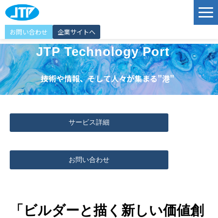
お問い合わせ
企業サイトへ
サービス
JTP Technology Port
ソリューション
技術や情報、そして人々が集まる"港"
導入事例
JTP Technology Port
サービス詳細
エンジニア紹介
選ばれる理由
お問い合わせ
イベント情報
お知らせ
「ビルダーと描く新しい価値創