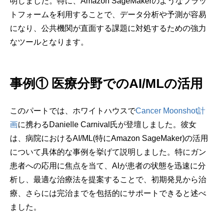
明しました。特に、Amazon SageMakerのようなプラッ
トフォームを利用することで、データ分析や予測が容易
になり、公共機関が直面する課題に対処するための強力
なツールとなります。
事例① 医療分野でのAI/MLの活用
このパートでは、ホワイトハウスで
Cancer Moonshot計
画
に携わるDanielle Carnival氏が登壇しました。彼女
は、病院におけるAI/ML(特にAmazon SageMaker)の活用
について具体的な事例を挙げて説明しました。特にガン
患者への応用に焦点を当て、AIが患者の状態を迅速に分
析し、最適な治療法を提案することで、初期発見から治
療、さらには完治までを包括的にサポートできると述べ
ました。