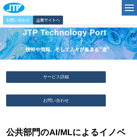
お問い合わせ
企業サイトへ
サービス
JTP Technology Port
ソリューション
技術や情報、そして人々が集まる"港"
導入事例
JTP Technology Port
サービス詳細
エンジニア紹介
選ばれる理由
お問い合わせ
イベント情報
お知らせ
公共部門のAI/MLによるイノベ