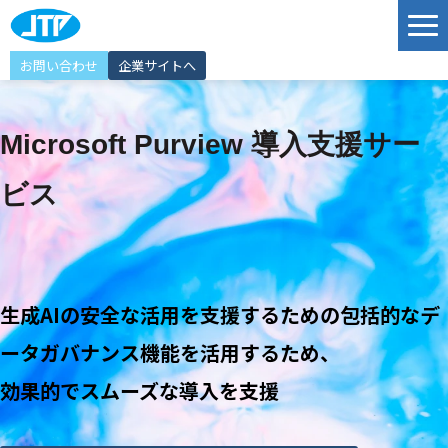
お問い合わせ
企業サイトへ
サービス
Microsoft Purview 導入支援サー
ソリューション
導入事例
ビス
JTP Technology Port
エンジニア紹介
選ばれる理由
生成AIの安全な活用を支援するための包括的なデ
イベント情報
ータガバナンス機能を活用するため、
お知らせ
効果的でスムーズな導入を支援