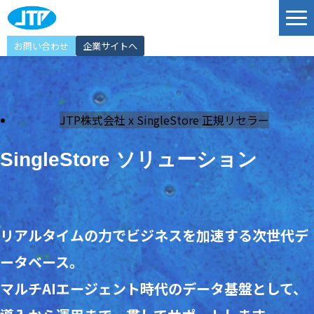
お問い合わせ
企業サイトへ
サービス
ソリューション
JTP株式会社 x SingleStore 正規リセラー
導入事例
JTP Technology Port
SingleStore ソリューション
エンジニア紹介
選ばれる理由
リアルタイムの力でビジネスを加速する次世代デ
イベント情報
ータベース。
お知らせ
マルチAIエージェント時代のデータ基盤として、