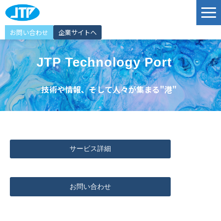
お問い合わせ
企業サイトへ
サービス
JTP Technology Port
ソリューション
技術や情報、そして人々が集まる"港"
導入事例
JTP Technology Port
エンジニア紹介
選ばれる理由
サービス詳細
イベント情報
お知らせ
お問い合わせ