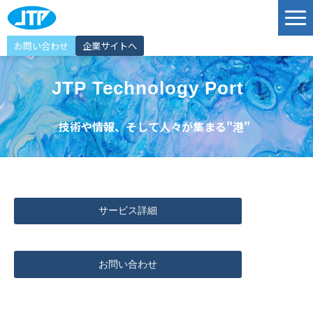
お問い合わせ
企業サイトへ
サービス
JTP Technology Port
ソリューション
技術や情報、そして人々が集まる"港"
導入事例
JTP Technology Port
エンジニア紹介
選ばれる理由
サービス詳細
イベント情報
お知らせ
お問い合わせ