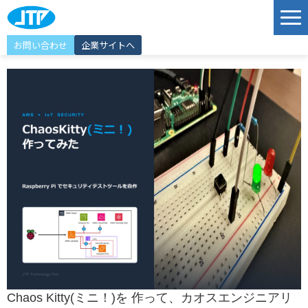
お問い合わせ
企業サイトへ
サービス
ソリューション
導入事例
JTP Technology Port
エンジニア紹介
選ばれる理由
イベント情報
お知らせ
Chaos Kitty(ミニ！)を 作って、カオスエンジニアリ