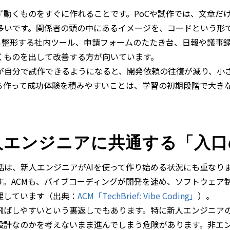
ず動くものをすぐに作れることです。PoCや試作では、文章だ
多いです。関係者の頭の中にあるイメージを、コードという形
から整形する社内ツール、申請フォームのたたき台、日報や議事
くものを出して改善する方が向いています。
が自分で試作できるようになると、開発依頼の往復が減り、小
ら作って成功体験を積みやすいことは、学習の初期段階で大き
人エンジニアに共通する「入口
話は、新人エンジニアがAIを使って作り始める状況にも重なり
す。ACMも、バイブコーディングが開発を速め、ソフトウェア
理しています（出典：
ACM「TechBrief: Vibe Coding」
）。
飛ばしやすいという裏返しでもあります。特に新人エンジニアの
設計なのかを考えないまま進んでしまう危険があります。非エ