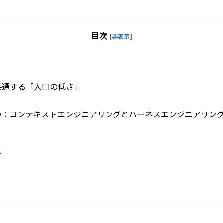
目次
[非表示]
共通する「入口の低さ」
の：コンテキストエンジニアリングとハーネスエンジニアリン
グ