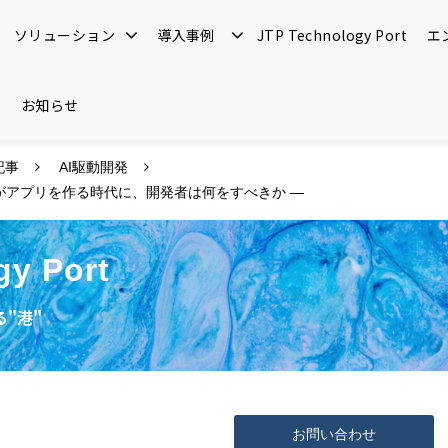
ソリューション
導入事例
JTP Technology Port
エ
お知らせ
記事
AI駆動開発
がアプリを作る時代に、開発者は何をすべきか ―
gy Port
"港"
お問い合わせ