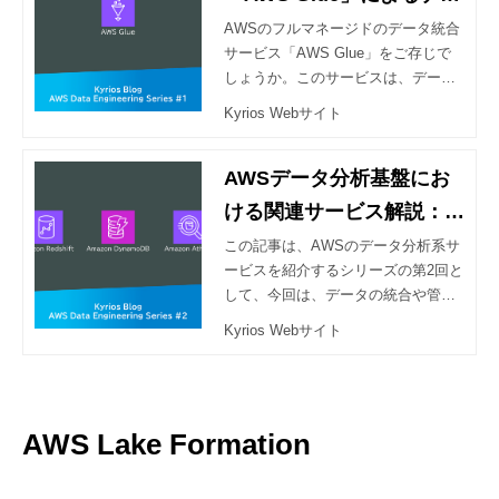
タ統合と機械学習の導入
AWSのフルマネージドのデータ統合
サービス「AWS Glue」をご存じで
しょうか。このサービスは、データ
の抽出、変換、ロード(ETL)を効率的
Kyrios Webサイト
に自動化し、データ処理を簡素化し
ます。本記事では、各機能の詳細や
ワークフローに加え、AWS Glue Dat
AWSデータ分析基盤にお
aBrewについても紹介します。ま
ける関連サービス解説：R
た、ユースケースを2つ取り上げ、A
edshift、DynamoDB、At
この記事は、AWSのデータ分析系サ
WS Glueをどのように活用できるか
ービスを紹介するシリーズの第2回と
のイメージを掴んでいただければと
hena
して、今回は、データの統合や管理
思います。AWS Data Engineer Asso
からクエリ、分析に関連する基盤構
ciate (DEA)資格の勉強にも活用いた
Kyrios Webサイト
築に関するサービスとして、Amazo
だければと思います！
n Redshift、Amazon DynamoDB、A
mazon Athenaについてご紹介しま
す。それぞれのサービスについて概
AWS Lake Formation
要を解説した後、AWS DEAの問題
をベースにしたケーススタディを使
用して、実践的にご紹介します。