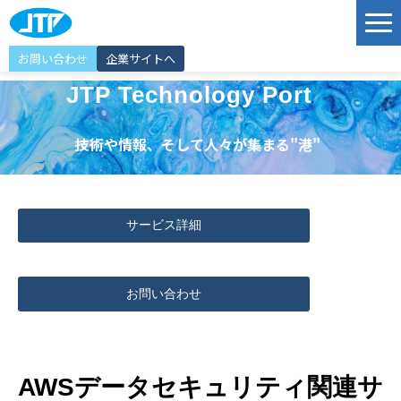
お問い合わせ
企業サイトへ
サービス
JTP Technology Port
ソリューション
技術や情報、そして人々が集まる"港"
導入事例
JTP Technology Port
サービス詳細
エンジニア紹介
選ばれる理由
お問い合わせ
イベント情報
お知らせ
AWSデータセキュリティ関連サ