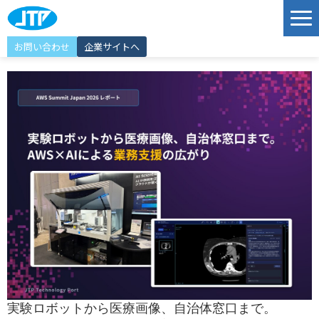
お問い合わせ
企業サイトへ
サービス
ソリューション
導入事例
JTP Technology Port
エンジニア紹介
選ばれる理由
イベント情報
お知らせ
実験ロボットから医療画像、自治体窓口まで。