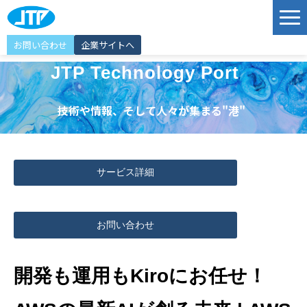
お問い合わせ
企業サイトへ
サービス
JTP Technology Port
ソリューション
技術や情報、そして人々が集まる"港"
導入事例
JTP Technology Port
サービス詳細
エンジニア紹介
選ばれる理由
お問い合わせ
イベント情報
お知らせ
開発も運用もKiroにお任せ！